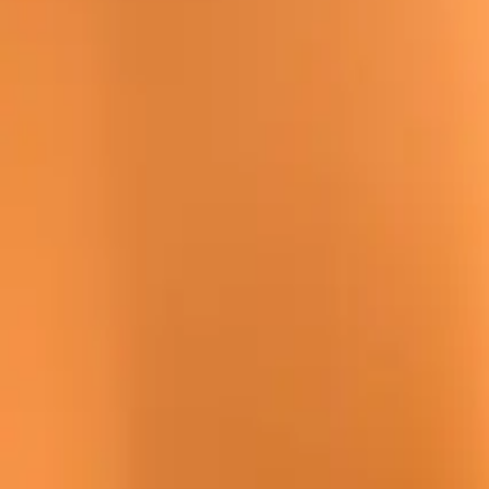
Preparado para RGPD
·