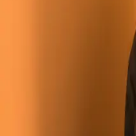
Dados alojados na Alemanha
·